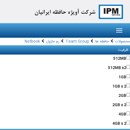
Toggl
navig
محصولات
حافظه ها
Team Group
رم ماژول
Notbook
ظرفیت
512MB
512MB x2
1GB
1GB x 2
2GB
2GB x 2
4GB
4GB x 2