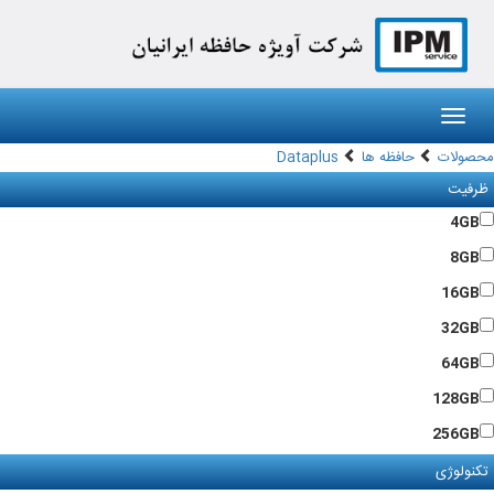
Toggl
navig
محصولات
حافظه ها
Dataplus
ظرفیت
4GB
8GB
16GB
32GB
64GB
128GB
256GB
تکنولوژی