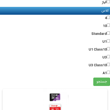
آلیاژ
کلاس
4
10
Standard
U1
U1 Class10
U3
U3 Class10
A1