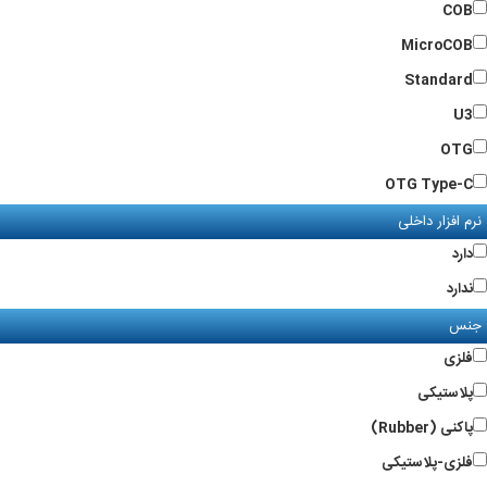
COB
MicroCOB
Standard
U3
OTG
OTG Type-C
نرم افزار داخلی
دارد
ندارد
جنس
فلزی
پلاستیکی
پاکنی (Rubber)
فلزی-پلاستیکی